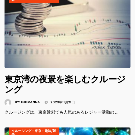
東京湾の夜景を楽しむクルージ
ング
BY:
GIOVANNA
2023年11月21日
クルージングは、東京近郊でも人気のあるレジャー活動の …
クルージング
•
東京
•
趣味/娯
楽