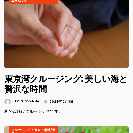
趣味/娯楽
東京湾クルージング: 美しい海と
贅沢な時間
BY:
GIOVANNA
2023年12月3日
私の趣味はクルージングです。
クルージング
•
東京
•
趣味/娯
楽