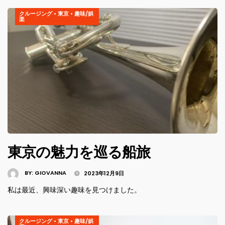
クルージング
•
東京
•
趣味/娯
楽
東京の魅力を巡る船旅
BY:
GIOVANNA
2023年12月9日
私は最近、興味深い趣味を見つけました。
クルージング
•
東京
•
趣味/娯