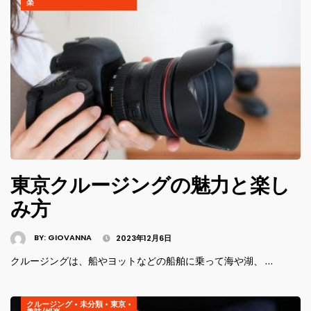
楽
東京クルージングの魅力と楽し
み方
BY:
GIOVANNA
2023年12月6日
クルージングは、船やヨットなどの船舶に乗って海や湖、 …
クルージング
•
未分類
•
東京
•