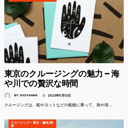
東京のクルージングの魅力 – 海
や川での贅沢な時間
BY:
GIOVANNA
2023年11月12日
クルージングは、船やヨットなどの船舶に乗って、海や湖 …
クルージング
•
東京
•
趣味/娯
楽