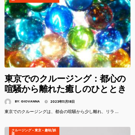
東京でのクルージング：都心の
喧騒から離れた癒しのひととき
BY:
GIOVANNA
2023年11月18日
東京でのクルージングは、都会の喧騒から少し離れ、リラ …
クルージング
•
東京
•
趣味/娯
楽