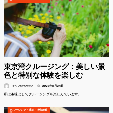
東京湾クルージング：美しい景
色と特別な体験を楽しむ
BY:
GIOVANNA
2023年11月24日
私は趣味としてクルージングを楽しんでいます。
クルージング
•
東京
•
趣味/娯
楽