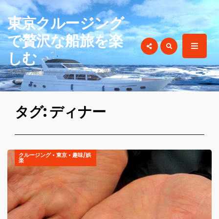
for:
東京クルージング
で贅沢な船旅を楽
しむ
未体験の船上リラクゼーションを満喫
タグ: ディナー
クルージング
•
東京
•
趣味/娯
楽