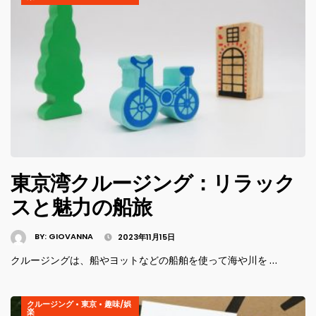
東京湾クルージング：リラック
スと魅力の船旅
BY:
GIOVANNA
2023年11月15日
クルージングは、船やヨットなどの船舶を使って海や川を …
クルージング
•
東京
•
趣味/娯
楽