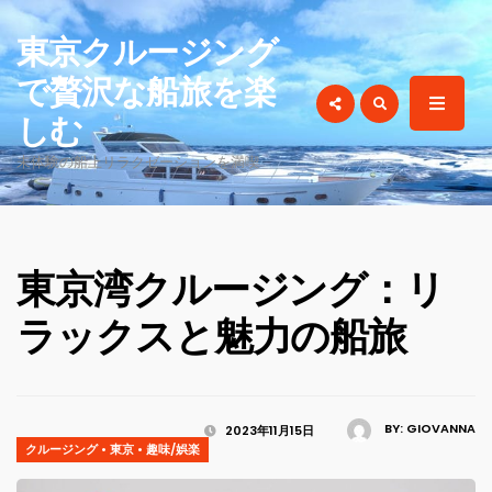
for:
東京クルージング
で贅沢な船旅を楽
しむ
未体験の船上リラクゼーションを満喫
東京湾クルージング：リ
ラックスと魅力の船旅
BY:
GIOVANNA
2023年11月15日
クルージング
•
東京
•
趣味/娯楽