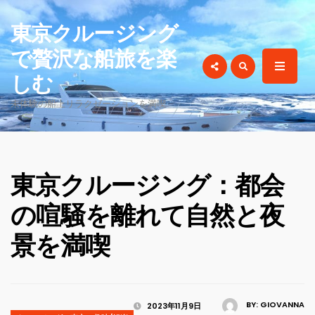
for:
東京クルージング
で贅沢な船旅を楽
しむ
未体験の船上リラクゼーションを満喫
東京クルージング：都会
の喧騒を離れて自然と夜
景を満喫
BY:
GIOVANNA
2023年11月9日