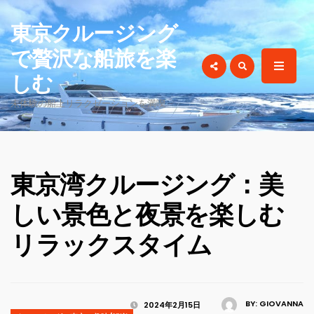
for:
東京クルージング
で贅沢な船旅を楽
しむ
未体験の船上リラクゼーションを満喫
東京湾クルージング：美
しい景色と夜景を楽しむ
リラックスタイム
BY:
GIOVANNA
2024年2月15日