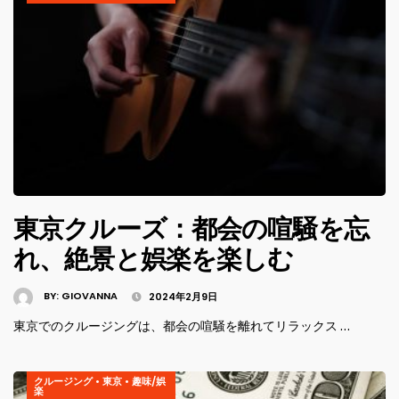
東京クルーズ：都会の喧騒を忘
れ、絶景と娯楽を楽しむ
BY:
GIOVANNA
2024年2月9日
東京でのクルージングは、都会の喧騒を離れてリラックス …
クルージング
•
東京
•
趣味/娯
楽