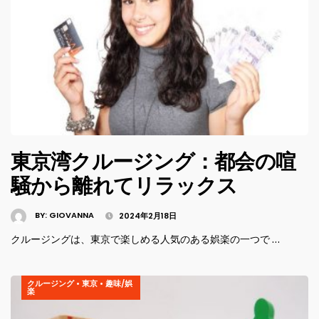
東京湾クルージング：都会の喧
騒から離れてリラックス
BY:
GIOVANNA
2024年2月18日
クルージングは、東京で楽しめる人気のある娯楽の一つで …
クルージング
•
東京
•
趣味/娯
楽