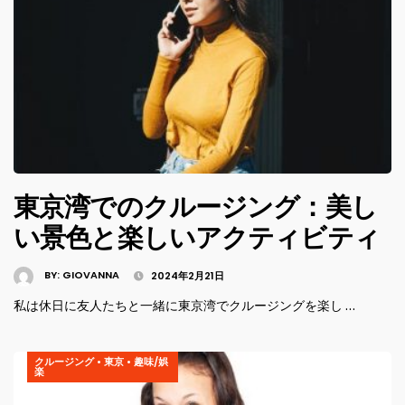
東京湾でのクルージング：美し
い景色と楽しいアクティビティ
BY:
GIOVANNA
2024年2月21日
私は休日に友人たちと一緒に東京湾でクルージングを楽し …
クルージング
•
東京
•
趣味/娯
楽