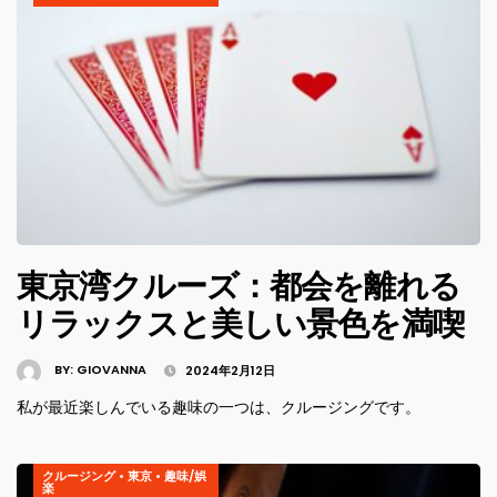
東京湾クルーズ：都会を離れる
リラックスと美しい景色を満喫
BY:
GIOVANNA
2024年2月12日
私が最近楽しんでいる趣味の一つは、クルージングです。
クルージング
•
東京
•
趣味/娯
楽