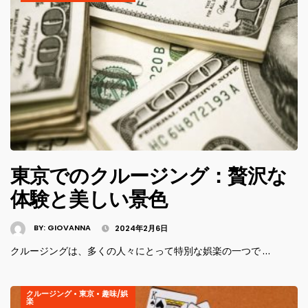
東京でのクルージング：贅沢な
体験と美しい景色
BY:
GIOVANNA
2024年2月6日
クルージングは、多くの人々にとって特別な娯楽の一つで …
クルージング
•
東京
•
趣味/娯
楽