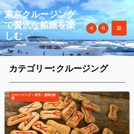
for:
東京クルージング
で贅沢な船旅を楽
しむ
未体験の船上リラクゼーションを満喫
カテゴリー: クルージング
クルージング
•
東京
•
趣味/娯
楽