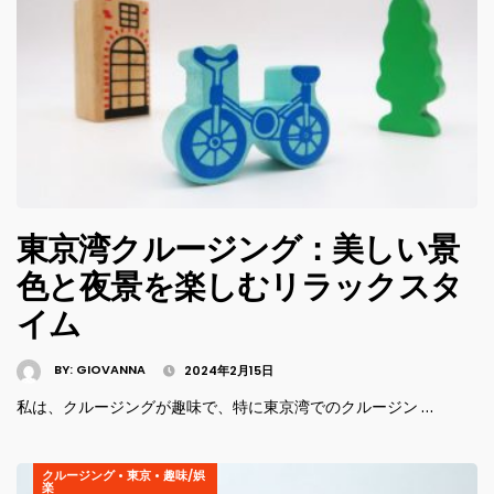
東京湾クルージング：美しい景
色と夜景を楽しむリラックスタ
イム
BY:
GIOVANNA
2024年2月15日
私は、クルージングが趣味で、特に東京湾でのクルージン …
クルージング
•
東京
•
趣味/娯
楽