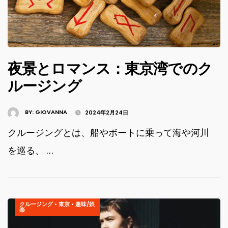
夜景とロマンス：東京湾でのク
ルージング
BY:
GIOVANNA
2024年2月24日
クルージングとは、船やボートに乗って海や河川
を巡る、 …
クルージング
•
東京
•
趣味/娯
楽