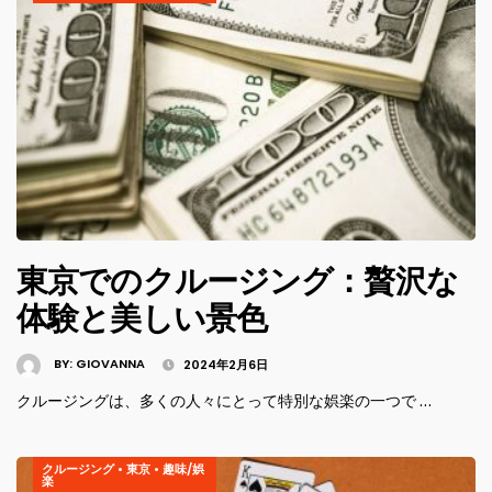
東京でのクルージング：贅沢な
体験と美しい景色
BY:
GIOVANNA
2024年2月6日
クルージングは、多くの人々にとって特別な娯楽の一つで …
クルージング
•
東京
•
趣味/娯
楽