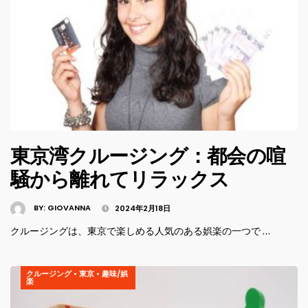
東京湾クルージング：都会の喧
騒から離れてリラックス
BY:
GIOVANNA
2024年2月18日
クルージングは、東京で楽しめる人気のある娯楽の一つで …
クルージング
•
東京
•
趣味/娯
楽