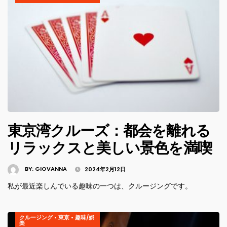
東京湾クルーズ：都会を離れる
リラックスと美しい景色を満喫
BY:
GIOVANNA
2024年2月12日
私が最近楽しんでいる趣味の一つは、クルージングです。
クルージング
•
東京
•
趣味/娯
楽