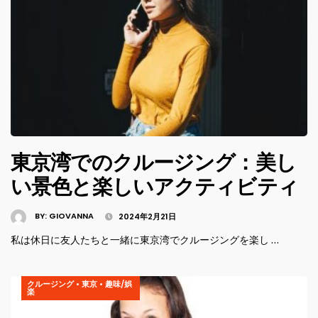
東京湾でのクルージング：美し
い景色と楽しいアクティビティ
BY:
GIOVANNA
2024年2月21日
私は休日に友人たちと一緒に東京湾でクルージングを楽し …
クルージング
•
東京
•
趣味/娯
楽