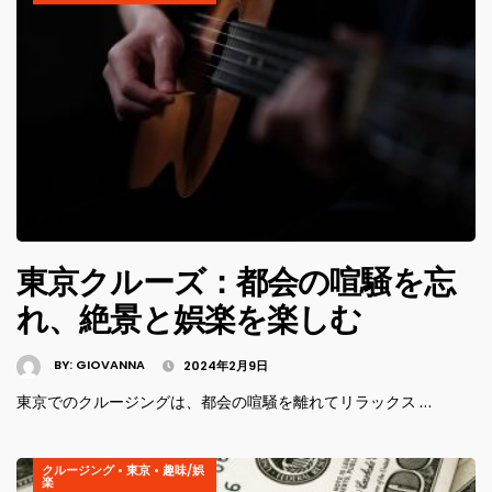
東京クルーズ：都会の喧騒を忘
れ、絶景と娯楽を楽しむ
BY:
GIOVANNA
2024年2月9日
東京でのクルージングは、都会の喧騒を離れてリラックス …
クルージング
•
東京
•
趣味/娯
楽