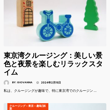
東京湾クルージング：美しい景
色と夜景を楽しむリラックスタ
イム
BY:
GIOVANNA
2024年2月15日
私は、クルージングが趣味で、特に東京湾でのクルージン …
クルージング
•
東京
•
趣味/娯
楽