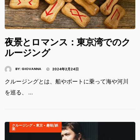
夜景とロマンス：東京湾でのク
ルージング
BY:
GIOVANNA
2024年2月24日
クルージングとは、船やボートに乗って海や河川
を巡る、 …
クルージング
•
東京
•
趣味/娯
楽