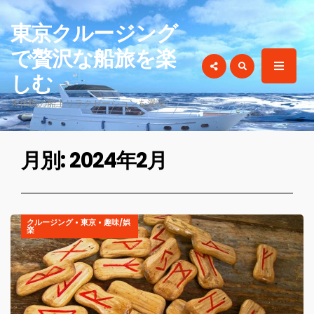
for:
東京クルージング
で贅沢な船旅を楽
しむ
未体験の船上リラクゼーションを満喫
月別: 2024年2月
クルージング
•
東京
•
趣味/娯
楽