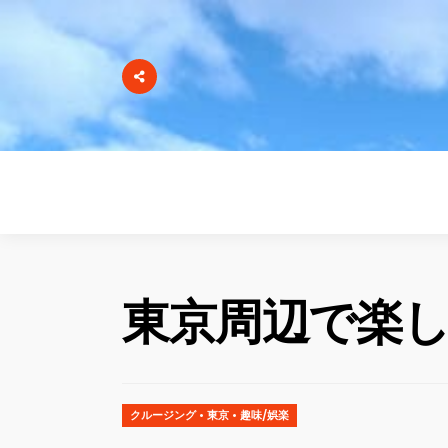
東京周辺で楽
クルージング
•
東京
•
趣味/娯楽