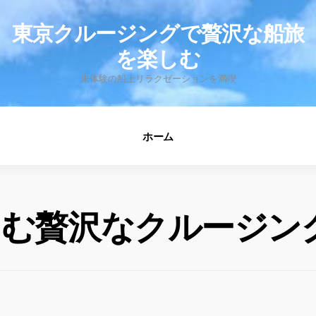
fo
東京クルージングで贅沢な船旅
を楽しむ
未体験の船上リラクゼーションを満喫
ホーム
しむ贅沢なクルージン