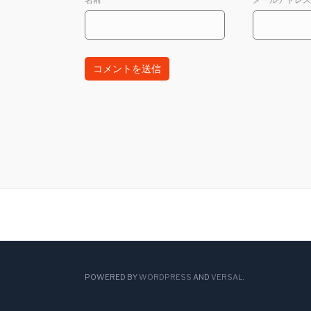
POWERED BY
WORDPRESS
AND
VERSAL
.