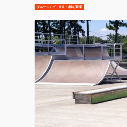
クルージング
•
東京
•
趣味/娯楽