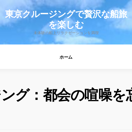
fo
東京クルージングで贅沢な船旅
を楽しむ
未体験の船上リラクゼーションを満喫
ホーム
ジング：都会の喧噪を