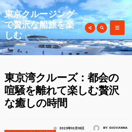
for:
東京クルージング
で贅沢な船旅を楽
しむ
未体験の船上リラクゼーションを満喫
東京湾クルーズ：都会の
喧騒を離れて楽しむ贅沢
な癒しの時間
BY:
GIOVANNA
2023年10月18日