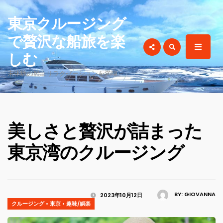
for:
東京クルージング
で贅沢な船旅を楽
しむ
未体験の船上リラクゼーションを満喫
美しさと贅沢が詰まった
東京湾のクルージング
BY:
GIOVANNA
2023年10月12日
クルージング
•
東京
•
趣味/娯楽