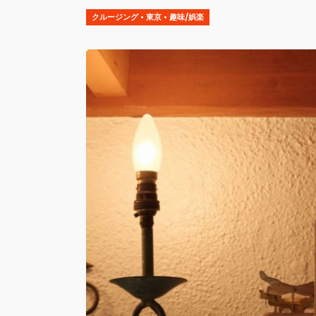
クルージング
•
東京
•
趣味/娯楽