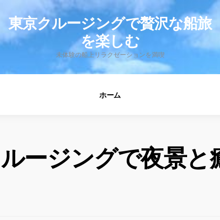
fo
東京クルージングで贅沢な船旅
を楽しむ
未体験の船上リラクゼーションを満喫
ホーム
クルージングで夜景と