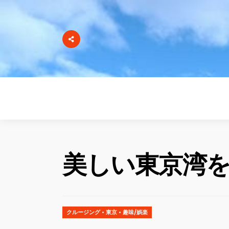
美しい東京湾
クルージング
•
東京
•
趣味/娯楽